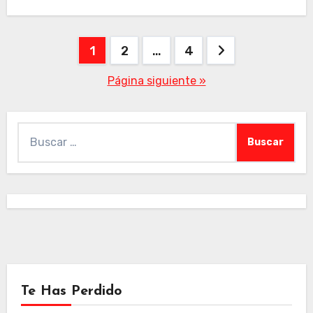
Paginación
1
2
…
4
de
Página siguiente »
entradas
Buscar:
Te Has Perdido