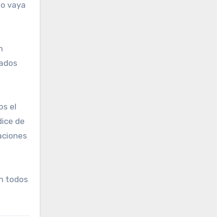
no vaya
n
nados
os el
dice de
aciones
on todos