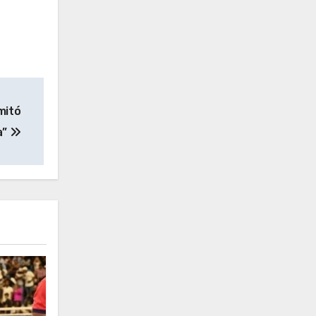
mitó
a”