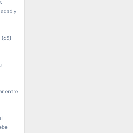
s
 edad y
 (65)
u
ar entre
el
debe