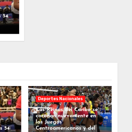
s 54
Deportes Nacionales
Las Reinas del Caribe se
coronan nuevamente en
los Juegos
s 54
Centroamericanos y del