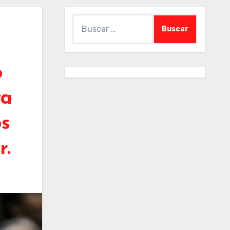
Buscar:
o
ya
os
r.