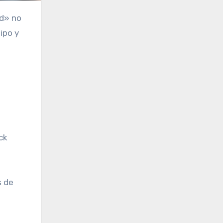
ad» no
ipo y
ck
s de