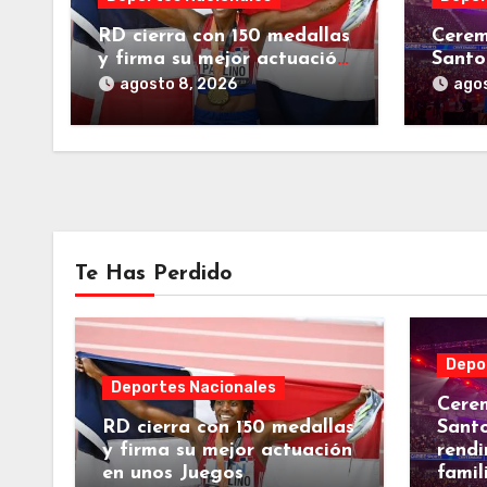
RD cierra con 150 medallas
Cerem
y firma su mejor actuación
Sant
en unos Juegos
rendi
agosto 8, 2026
agos
Centroamericanos
famil
Centr
Te Has Perdido
Depo
Deportes Nacionales
Cerem
RD cierra con 150 medallas
Sant
y firma su mejor actuación
rendi
en unos Juegos
famil