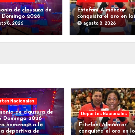
onia de clausura de
Estefani Almánzar
o Domingo 2026
conquista el oro en lo
rá homenaje a la
kg. del boxeo
to 8, 2026
agosto 8, 2026
ia deportiva de
oamérica y el Caribe
rtes Nacionales
onia de clausura de
Deportes Nacionales
o Domingo 2026
rá homenaje a la
Estefani Almánzar
ia deportiva de
conquista el oro en lo