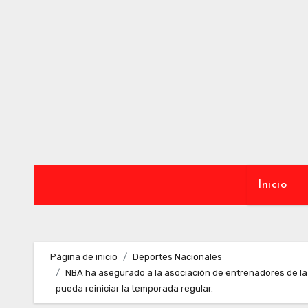
Ir
al
contenido
Inicio
Página de inicio
Deportes Nacionales
NBA ha asegurado a la asociación de entrenadores de la l
pueda reiniciar la temporada regular.