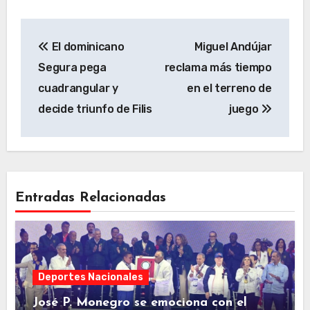
Navegación
El dominicano
Miguel Andújar
de
Segura pega
reclama más tiempo
entradas
cuadrangular y
en el terreno de
decide triunfo de Filis
juego
Entradas Relacionadas
Deportes Nacionales
José P. Monegro se emociona con el