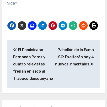
vida».
Navegación
El Dominicano
Pabellón de la Fama
de
Fernando Perez y
SC: Exaltarán hoy 4
entradas
cuatro relevistas
nuevos inmortales
frenan en seco al
Trabuco Quisqueyano