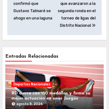
de
confirmó que
que avanzaron a la
entradas
Gustavo Talmaré se
segunda ronda en el
ahogo en una laguna
torneo de ligas del
Distrito Nacional
Entradas Relacionadas
Deportes Nacionales
RD cierra con 150 medallas y firma su
mejor actuación en unos Juegos
Centroamericanos
agosto 8, 2026