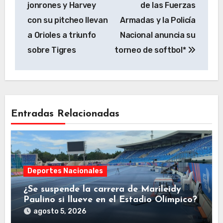
jonrones y Harvey
de las Fuerzas
entradas
con su pitcheo llevan
Armadas y la Policía
a Orioles a triunfo
Nacional anuncia su
sobre Tigres
torneo de softbol*
Entradas Relacionadas
Deportes Nacionales
¿Se suspende la carrera de Marileidy
Paulino si llueve en el Estadio Olímpico?
agosto 5, 2026