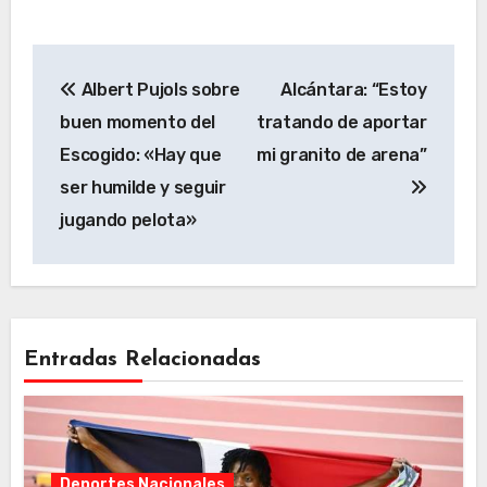
Navegación
Albert Pujols sobre
Alcántara: “Estoy
de
buen momento del
tratando de aportar
entradas
Escogido: «Hay que
mi granito de arena”
ser humilde y seguir
jugando pelota»
Entradas Relacionadas
Deportes Nacionales