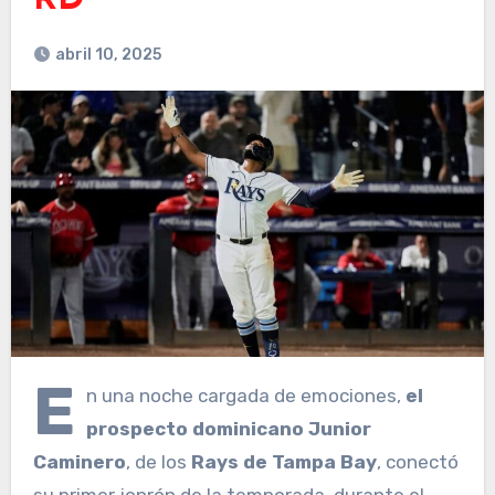
RD
abril 10, 2025
E
n una noche cargada de emociones,
el
prospecto dominicano Junior
Caminero
, de los
Rays de Tampa Bay
, conectó