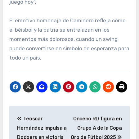
juego hoy”.
El emotivo homenaje de Caminero refleja cómo
el béisbol y la patria se entrelazan en los
momentos más dolorosos, cuando un swing
puede convertirse en símbolo de esperanza para
todo un país.
Navegación
Teoscar
Onceno RD figura en
de
Hernández impulsa a
Grupo A de la Copa
entradas
Dodgers en victoria
Oro de Fútbol 2025