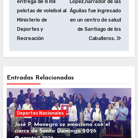
entrega de 8 mil
López,narrador de las
entradas
pelotas de voleibol al
Águilas fue ingresado
Ministerio de
en un centro de salud
Deportes y
de Santiago de los
Recreación
Caballeros.
Entradas Relacionadas
Deportes Nacionales
José P. Monegro se emociona con el
cierre de Santo Domingo 2026