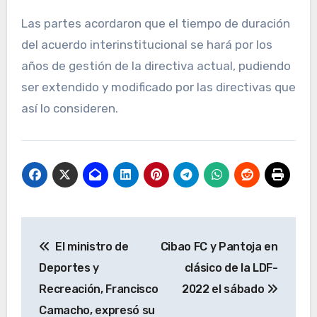
Las partes acordaron que el tiempo de duración
del acuerdo interinstitucional se hará por los
años de gestión de la directiva actual, pudiendo
ser extendido y modificado por las directivas que
así lo consideren.
Navegación
El ministro de
Cibao FC y Pantoja en
de
Deportes y
clásico de la LDF-
entradas
Recreación, Francisco
2022 el sábado
Camacho, expresó su