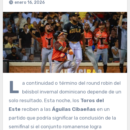
enero 16, 2026
L
a continuidad o término del round robin del
béisbol invernal dominicano depende de un
solo resultado. Esta noche, los
Toros del
Este
reciben a las
Águilas Cibaeñas
en un
partido que podría significar la conclusión de la
semifinal si el conjunto romanense logra