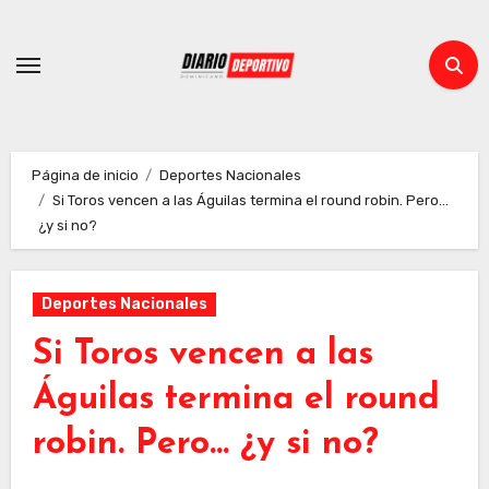
Ir
al
contenido
Página de inicio
Deportes Nacionales
Si Toros vencen a las Águilas termina el round robin. Pero…
¿y si no?
Deportes Nacionales
Si Toros vencen a las
Águilas termina el round
robin. Pero… ¿y si no?