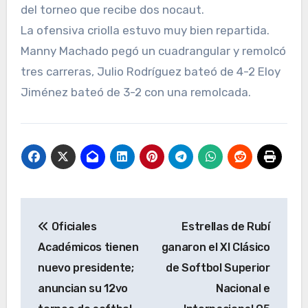
del torneo que recibe dos nocaut.
La ofensiva criolla estuvo muy bien repartida.
Manny Machado pegó un cuadrangular y remolcó
tres carreras, Julio Rodríguez bateó de 4-2 Eloy
Jiménez bateó de 3-2 con una remolcada.
Navegación
Oficiales
Estrellas de Rubí
de
Académicos tienen
ganaron el XI Clásico
entradas
nuevo presidente;
de Softbol Superior
anuncian su 12vo
Nacional e