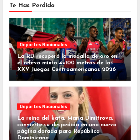
Te Has Perdido
Deportes Nacionales
La RD recuperó la medalla de oro en
el relevo mixto 4×100 metros de los
XXV Juegos Centroamericanos 2026
Deportes Nacionales
La reina del kata, María Dimitrova,
convierte su despedida en una nueva
página dorada para República
Dominicana