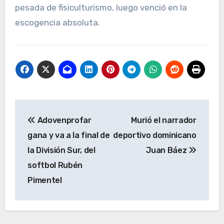
pesada de fisiculturismo, luego venció en la
escogencia absoluta.
Navegación
Adovenprofar
Murió el narrador
de
gana y va a la final de
deportivo dominicano
entradas
la División Sur, del
Juan Báez
softbol Rubén
Pimentel