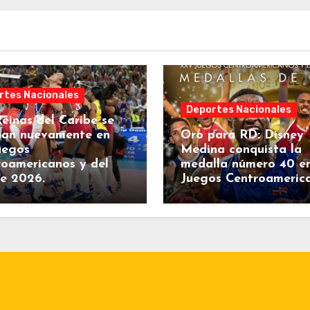
rtes Nacionales
Deportes Nacionales
einas del Caribe se
nan nuevamente en
Oro para RD: Disney
uegos
Medina conquista la
oamericanos y del
medalla número 40 e
be 2026.
Juegos Centroameric