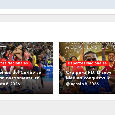
tes Nacionales
Deportes Nacionales
einas del Caribe se
Oro para RD: Disney
an nuevamente en
Medina conquista la
uegos
medalla número 40 en
to 8, 2026
agosto 8, 2026
oamericanos y del
Juegos Centroamerica
e 2026.