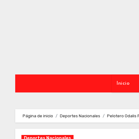
Ir
al
contenido
Inicio
Página de inicio
Deportes Nacionales
Pelotero Odalis 
Deportes Nacionales