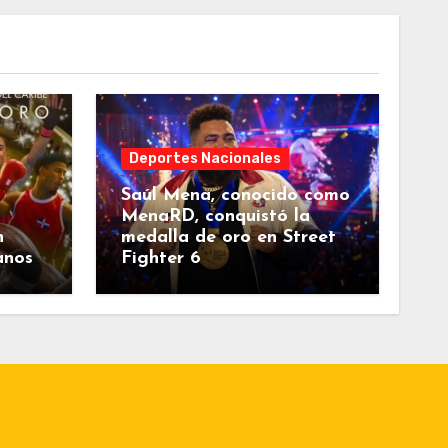
Deportes Nacionales
Saúl Mena, conocido como
MenaRD, conquistó la
n
medalla de oro en Street
anos
Fighter 6