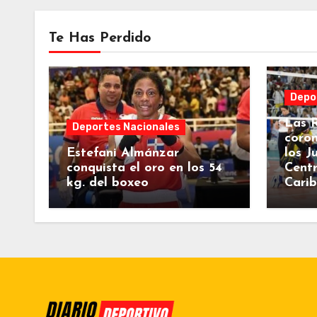
Te Has Perdido
Depo
Las R
Deportes Nacionales
coro
Estefani Almánzar
los J
conquista el oro en los 54
Centr
kg. del boxeo
Cari