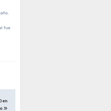
 año,
al fue
D en
to