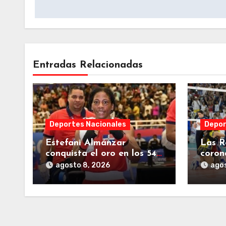
entradas
Entradas Relacionadas
Deportes Nacionales
Depor
Estefani Almánzar
Las R
conquista el oro en los 54
coron
kg. del boxeo
los J
agosto 8, 2026
agos
Centr
Carib