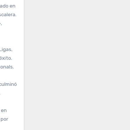
rado en
scalera.
,
Ligas,
éxito.
onals.
 culminó
.
 en
 por