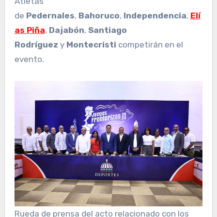
Atletas
de
Pedernales
,
Bahoruco
,
Independencia
,
Elí
as Piña
,
Dajabón
,
Santiago
Rodríguez
y
Montecristi
competirán en el
evento.
Rueda de prensa del acto relacionado con los