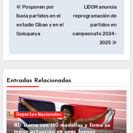
Navegación
Posponen por
LIDOM anuncia
de
lluvia partidos en el
reprogramación de
entradas
estadio Cibao y en el
partidos en
Quisqueya
campeonato 2024-
2025
Entradas Relacionadas
Deportes Nacionales
RD cierra con 150 medallas y firma su
mejor actuación en unos Juegos