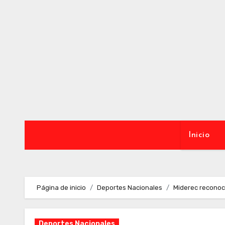
Ir
al
contenido
Inicio
Página de inicio
Deportes Nacionales
Miderec reconoce
Deportes Nacionales