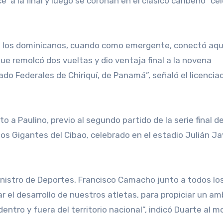
 a la final y luego se coronan en el clásico caribeño” ce
a los dominicanos, cuando como emergente, conectó aque
ue remolcó dos vueltas y dio ventaja final a la novena
ado Federales de Chiriquí, de Panamá”, señaló el licencia
 a Paulino, previo al segundo partido de la serie final de
 los Gigantes del Cibao, celebrado en el estadio Julián Ja
ministro de Deportes, Francisco Camacho junto a todos lo
 el desarrollo de nuestros atletas, para propiciar un a
entro y fuera del territorio nacional”, indicó Duarte al