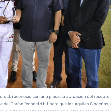
erec), reconoció con una placa, la actuación del receptor
rie del Caribe “conectó hit para que las Águilas Cibaeñas,