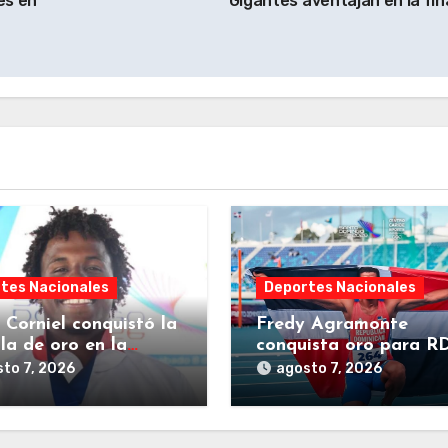
es en
Gigantes aventajan en la fin
tes Nacionales
Deportes Nacionales
 Corniel conquistó la
Fredy Agramonte
la de oro en la
conquista oro para R
idad de Fórmula
atletismo 800 metros
to 7, 2026
agosto 7, 2026
masculino