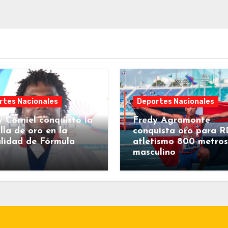
rtes Nacionales
Deportes Nacionales
 Corniel conquistó la
Fredy Agramonte
la de oro en la
conquista oro para R
lidad de Fórmula
atletismo 800 metros
masculino