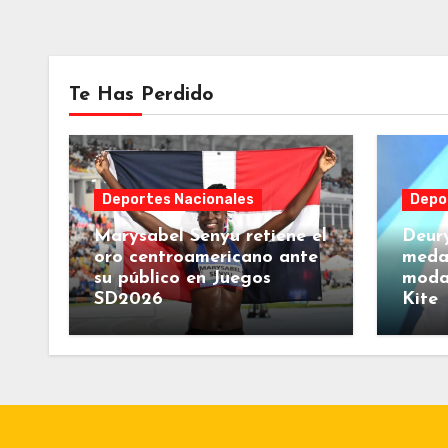
Te Has Perdido
Deportes Nacionales
Depo
Marysabel Senyu retiene el
Deury
oro centroamericano ante
medal
su público en Juegos
moda
SD2026
Kite