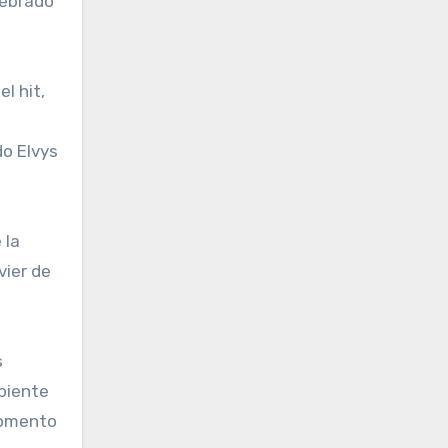
lebrado
l hit,
do Elvys
 la
vier de
s
mbiente
 momento