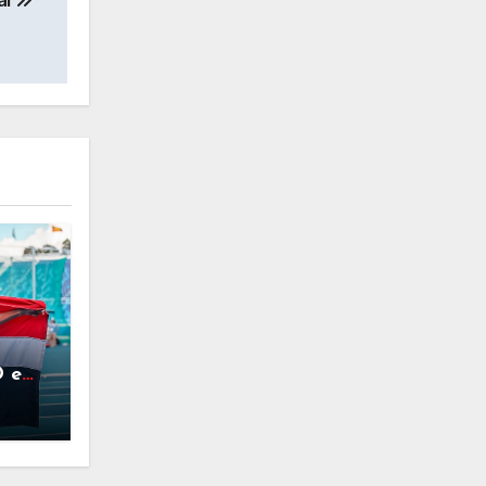
al
D en