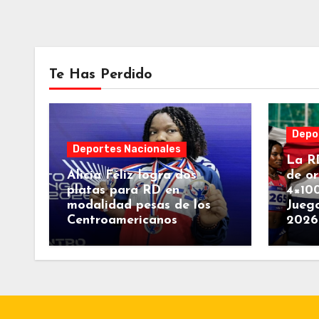
Te Has Perdido
Depo
Deportes Nacionales
La RD
Alicia Féliz logra dos
de or
platas para RD en
4×10
modalidad pesas de los
Jueg
Centroamericanos
2026