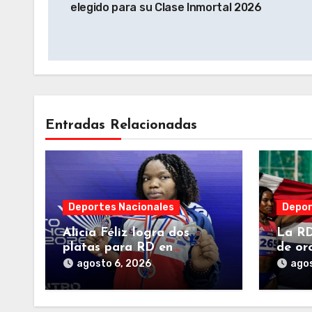
elegido para su Clase Inmortal 2026
entradas
Entradas Relacionadas
Deportes Nacionales
Depor
Alicia Féliz logra dos
La RD
platas para RD en
de or
modalidad pesas de los
4×100
agosto 6, 2026
agos
Centroamericanos
Juego
2026