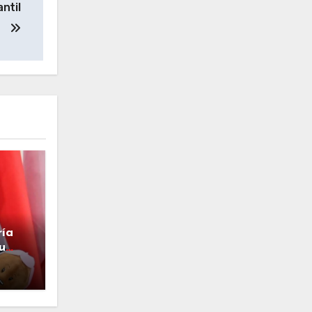
ntil
ría
u
va