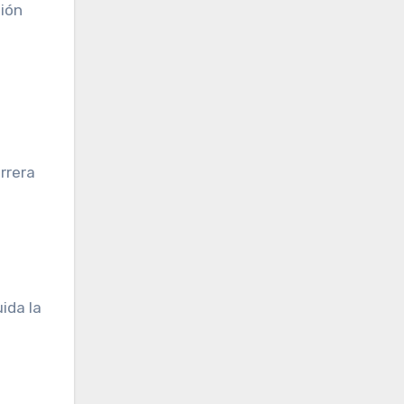
nión
rrera
ida la