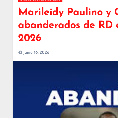
Marileidy Paulino y C
abanderados de RD 
2026
junio 16, 2026