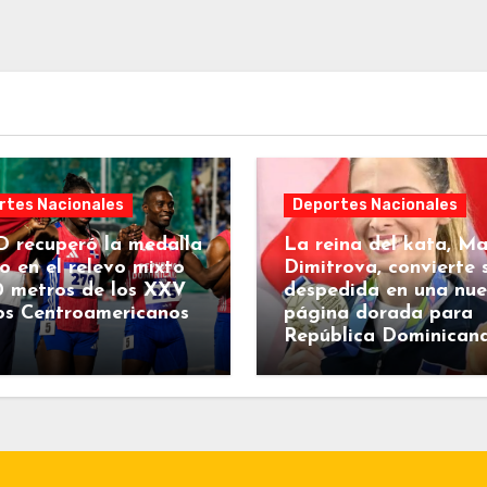
rtes Nacionales
Deportes Nacionales
 recuperó la medalla
La reina del kata, Ma
o en el relevo mixto
Dimitrova, convierte 
0 metros de los XXV
despedida en una nu
os Centroamericanos
página dorada para
República Dominican