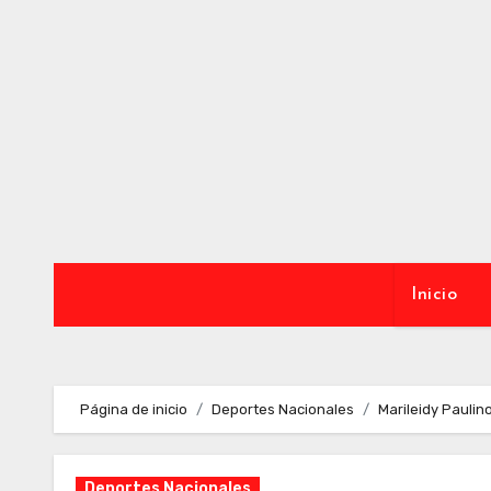
Ir
al
contenido
Inicio
Página de inicio
Deportes Nacionales
Marileidy Pauli
Deportes Nacionales