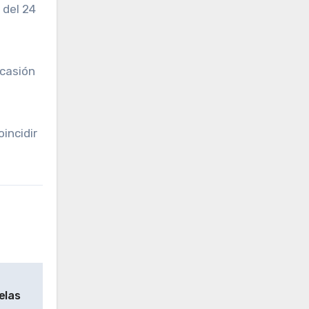
 del 24
ocasión
incidir
elas