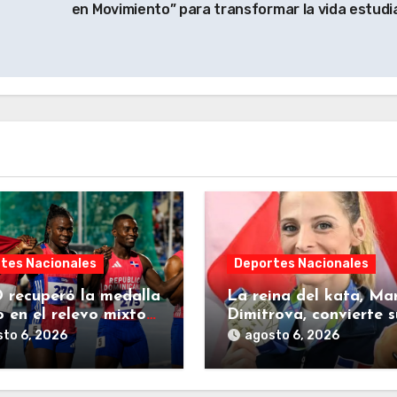
en Movimiento” para transformar la vida estudia
tes Nacionales
Deportes Nacionales
 recuperó la medalla
La reina del kata, Ma
o en el relevo mixto
Dimitrova, convierte s
 metros de los XXV
despedida en una nue
to 6, 2026
agosto 6, 2026
s Centroamericanos
página dorada para
República Dominicana