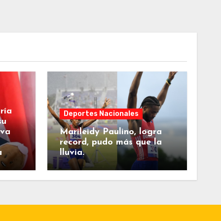
ría
Deportes Nacionales
su
eva
Marileidy Paulino, logra
record, pudo más que la
a
lluvia.