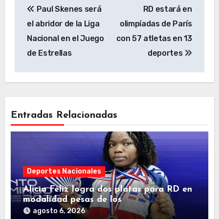
Paul Skenes será
RD estará en
de
el abridor de la Liga
olimpíadas de París
entradas
Nacional en el Juego
con 57 atletas en 13
de Estrellas
deportes
Entradas Relacionadas
Deportes Nacionales
Alicia Féliz logra dos platas para RD en
modalidad pesas de los
Centroamericanos
agosto 6, 2026