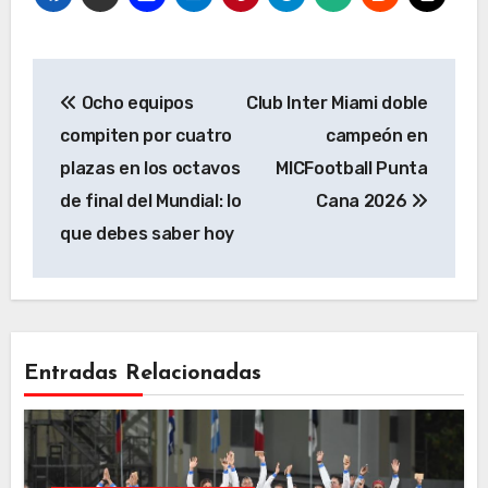
Navegación
Ocho equipos
Club Inter Miami doble
de
compiten por cuatro
campeón en
entradas
plazas en los octavos
MICFootball Punta
de final del Mundial: lo
Cana 2026
que debes saber hoy
Entradas Relacionadas