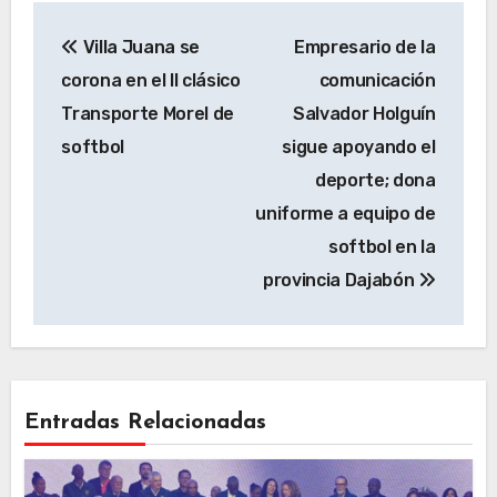
Navegación
Villa Juana se
Empresario de la
de
corona en el II clásico
comunicación
entradas
Transporte Morel de
Salvador Holguín
softbol
sigue apoyando el
deporte; dona
uniforme a equipo de
softbol en la
provincia Dajabón
Entradas Relacionadas