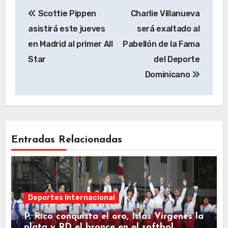
Navegación
Scottie Pippen
Charlie Villanueva
de
asistirá este jueves
será exaltado al
entradas
en Madrid al primer All
Pabellón de la Fama
Star
del Deporte
Dominicano
Entradas Relacionadas
Deportes Internacional
P. Rico conquista el oro, Islas Vírgenes la
plata y RD el bronce en el softbol