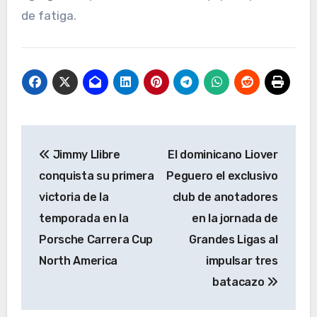
de fatiga.
Navegación
Jimmy Llibre
El dominicano Liover
de
conquista su primera
Peguero el exclusivo
entradas
victoria de la
club de anotadores
temporada en la
en la jornada de
Porsche Carrera Cup
Grandes Ligas al
North America
impulsar tres
batacazo