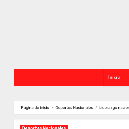
Ir
al
contenido
Inicio
Página de inicio
Deportes Nacionales
Liderazgo nacio
Deportes Nacionales