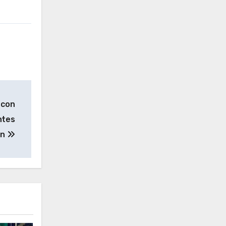
 con
ntes
ón