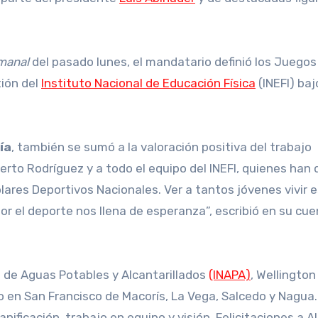
manal
del pasado lunes, el mandatario definió los Juego
tión del
Instituto Nacional de Educación Física
(INEFI) baj
ía
, también se sumó a la valoración positiva del trabajo
lberto Rodríguez y a todo el equipo del INEFI, quienes han
olares Deportivos Nacionales. Ver a tantos jóvenes vivir 
r el deporte nos llena de esperanza”, escribió en su cu
al de Aguas Potables y Alcantarillados
(INAPA)
, Wellington
o en San Francisco de Macorís, La Vega, Salcedo y Nagua.
ificación, trabajo en equipo y visión. Felicitaciones a A