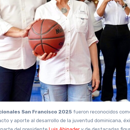
cionales San Francisco 2025
fueron reconocidos com
cto y aporte al desarrollo de la juventud dominicana, éx
 parte del presidente
Luis Abinader
y de destacadas figur