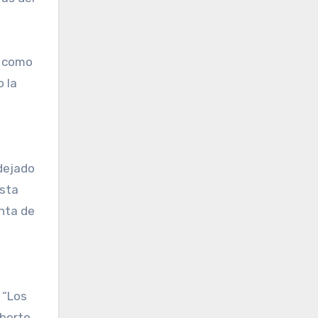
s como
o la
 dejado
esta
enta de
 “Los
lberto