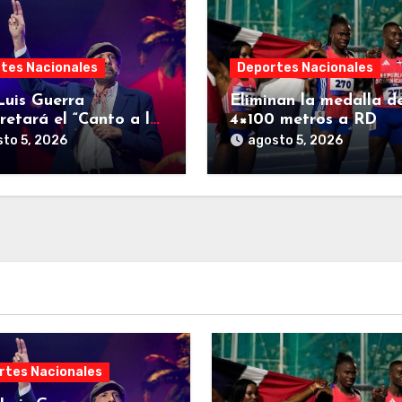
tes Nacionales
Deportes Nacionales
Luis Guerra
Eliminan la medalla d
retará el “Canto a la
4×100 metros a RD
” en clausura de los
to 5, 2026
agosto 5, 2026
s Centroamericanos
 Caribe
rtes Nacionales