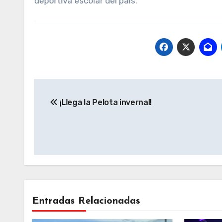
deportiva escolar del país.
Navegación
¡Llega la Pelota invernal!
de
entradas
Entradas Relacionadas