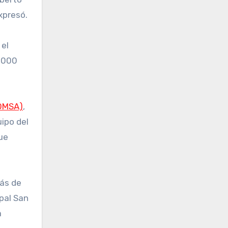
xpresó.
 el
4,000
OMSA)
,
uipo del
ue
más de
pal San
a