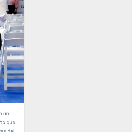
o un
ito que
as del