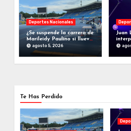
Deportes Nacionales
Depor
¿Se suspende la carrera de
Juan 
Marileidy Paulino si llueve
interp
en el Estadio Olímpico?
Patria
agosto 5, 2026
agos
Juego
y del
Te Has Perdido
Depo