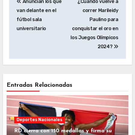
Anuncian los que
¿Cuándo vuelve a
de
van delante en el
correr Marileidy
entradas
fútbol sala
Paulino para
universitario
conquistar el oro en
los Juegos Olímpicos
2024?
Entradas Relacionadas
Deportes Nacionales
RD cierra con 150 medallas y firma su