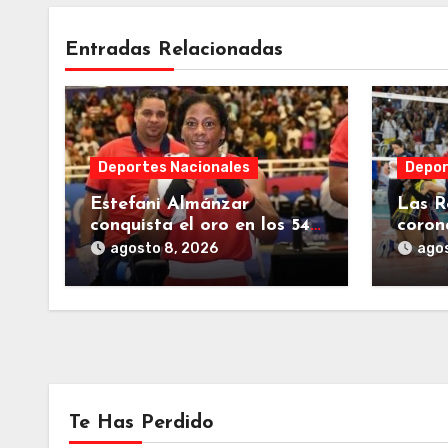
Entradas Relacionadas
Deportes Nacionales
Depor
Estefani Almánzar
Las R
conquista el oro en los 54
coron
kg. del boxeo
los J
agosto 8, 2026
agos
Centr
Carib
Te Has Perdido