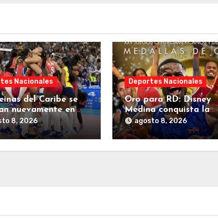
tes Nacionales
Deportes Nacionales
einas del Caribe se
Oro para RD: Disney
an nuevamente en
Medina conquista la
uegos
medalla número 40 en
to 8, 2026
agosto 8, 2026
oamericanos y del
Juegos Centroamerica
e 2026.