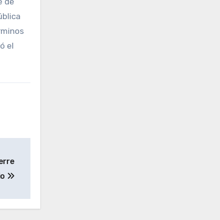
e de
ública
érminos
ó el
erre
io