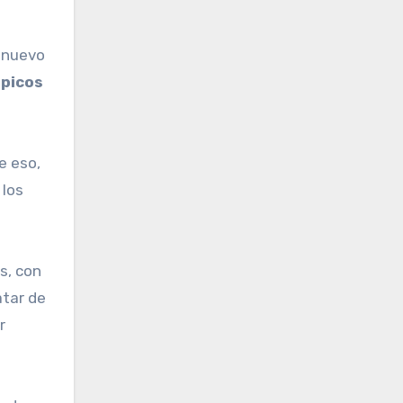
l nuevo
mpicos
e eso,
 los
s, con
atar de
r