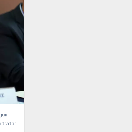
guir
í tratar