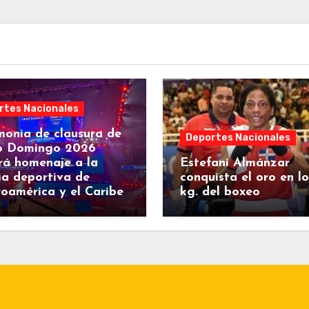
rtes Nacionales
onia de clausura de
Deportes Nacionales
o Domingo 2026
rá homenaje a la
Estefani Almánzar
ia deportiva de
conquista el oro en lo
oamérica y el Caribe
kg. del boxeo