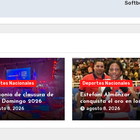
Softb
tes Nacionales
Deportes Nacionales
onia de clausura de
Estefani Almánzar
o Domingo 2026
conquista el oro en lo
rá homenaje a la
kg. del boxeo
to 8, 2026
agosto 8, 2026
ia deportiva de
oamérica y el Caribe