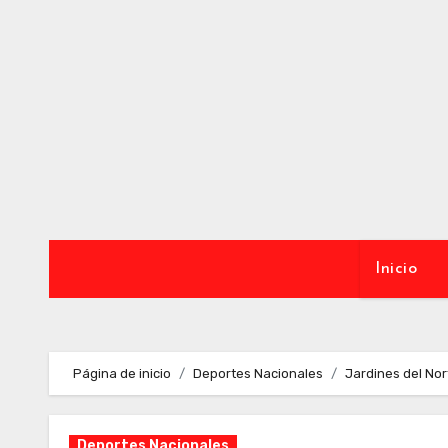
Ir
al
contenido
Inicio
Página de inicio
Deportes Nacionales
Jardines del Nor
Deportes Nacionales