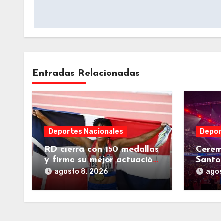
entradas
Entradas Relacionadas
Deportes Nacionales
Depor
RD cierra con 150 medallas
Cerem
y firma su mejor actuación
Sant
en unos Juegos
rendi
agosto 8, 2026
agos
Centroamericanos
famil
Centr