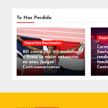
Te Has Perdido
Depo
Deportes Nacionales
Cerem
RD cierra con 150 medallas
Sant
y firma su mejor actuación
rendi
en unos Juegos
famil
Centroamericanos
Centr