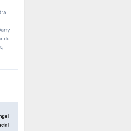
tra
Darry
ar de
s;
ngel
cial