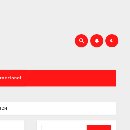
rnacional
l DN
Buscar: