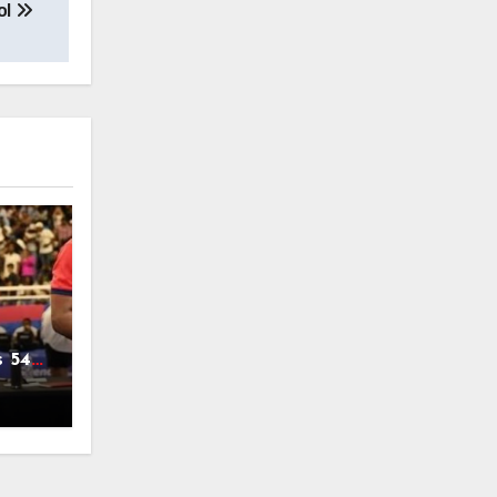
ol
s 54