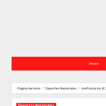
Ir
al
contenido
Inicio
Página de inicio
Deportes Nacionales
Inefi inicia los
Deportes Nacionales