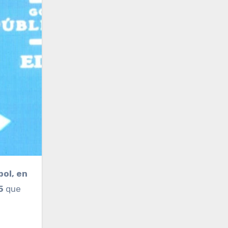
bol, en
5
que