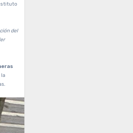
nstituto
ción del
er
meras
 la
as.