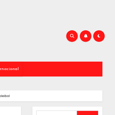
rnacional
oleibol
Buscar: