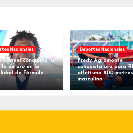
rtes Nacionales
Deportes Nacionales
 Corniel conquistó la
Fredy Agramonte
la de oro en la
conquista oro para R
lidad de Fórmula
atletismo 800 metros
masculino