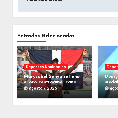
entradas
Entradas Relacionadas
Deportes Nacionales
Depor
Marysabel Senyu retiene
Deury
el oro centroamericano
medal
ante su público en Juegos
modal
agosto 7, 2026
agos
SD2026
Kite