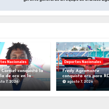
tes Nacionales
Deportes Nacionales
 Corniel conquistó la
Fredy Agramonte
la de oro en la
conquista oro para R
idad de Fórmula
atletismo 800 metros
to 7, 2026
agosto 7, 2026
masculino