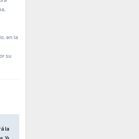
na,
o, en la
or su
á la
as