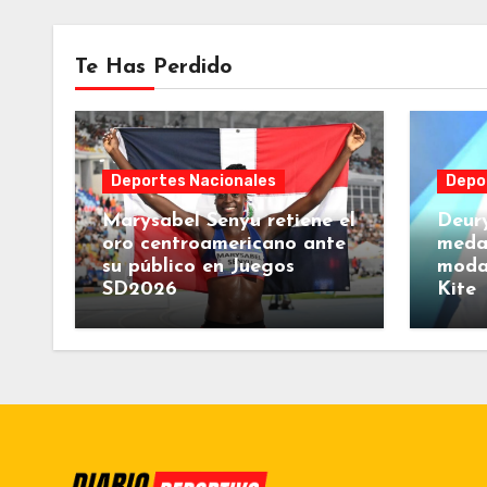
Te Has Perdido
Deportes Nacionales
Depo
Marysabel Senyu retiene el
Deury
oro centroamericano ante
medal
su público en Juegos
moda
SD2026
Kite