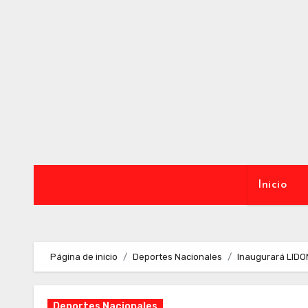
Ir
al
contenido
Inicio
Página de inicio
Deportes Nacionales
Inaugurará LIDO
Deportes Nacionales