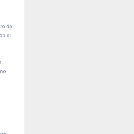
tro de
do el
s,
omo
ora