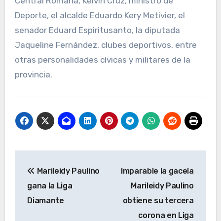
Central Romana, Kelvin Cruz, ministro de
Deporte, el alcalde Eduardo Kery Metivier, el
senador Eduard Espiritusanto, la diputada
Jaqueline Fernández, clubes deportivos, entre
otras personalidades cívicas y militares de la
provincia.
Navegación
Marileidy Paulino
Imparable la gacela
de
gana la Liga
Marileidy Paulino
entradas
Diamante
obtiene su tercera
corona en Liga