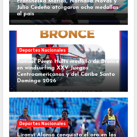
Fransheska Matías, Nathalia Novas y
Julio Cedeño otorgaron ocho medallas
al país
Deportes Nacionales
Samuel Pérez Hults medalla de Bronce
en windsurfing XXV Juegos
Centroamericanos y del Caribe Santo
Domingo 2026
Deportes Nacionales
Liranyi Alonso conquista el oro en los