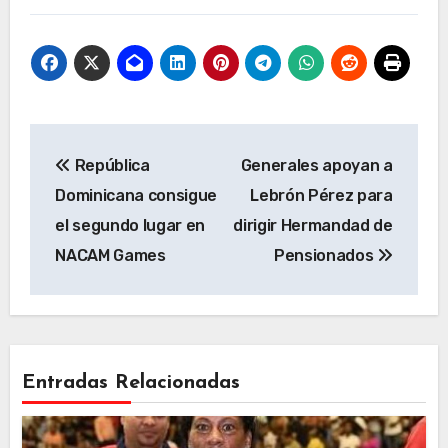
Navegación
República
Generales apoyan a
de
Dominicana consigue
Lebrón Pérez para
entradas
el segundo lugar en
dirigir Hermandad de
NACAM Games
Pensionados
Entradas Relacionadas