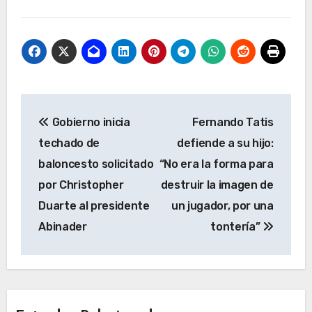
Navegación
Gobierno inicia
Fernando Tatis
de
techado de
defiende a su hijo:
entradas
baloncesto solicitado
“No era la forma para
por Christopher
destruir la imagen de
Duarte al presidente
un jugador, por una
Abinader
tontería”