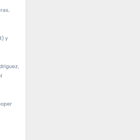
eras,
8) y
dríguez,
l
ooper