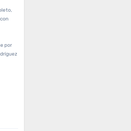
oleto,
 con
se por
odríguez
o