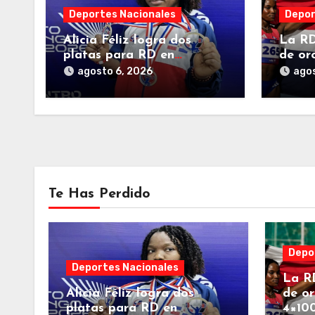
Deportes Nacionales
Depor
Alicia Féliz logra dos
La RD
platas para RD en
de or
modalidad pesas de los
4×100
agosto 6, 2026
agos
Centroamericanos
Juego
2026
Te Has Perdido
Depo
Deportes Nacionales
La RD
Alicia Féliz logra dos
de or
platas para RD en
4×10