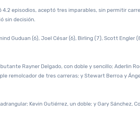
ó 4.2 episodios, aceptó tres imparables, sin permitir carr
ó sin decisión.
nd Guduan (6), Joel César (6), Birling (7), Scott Engler (
butante Rayner Delgado, con doble y sencillo; Aderlin Ro
iple remolcador de tres carreras; y Stewart Berroa y Ánge
adrangular; Kevin Gutiérrez, un doble; y Gary Sánchez, C