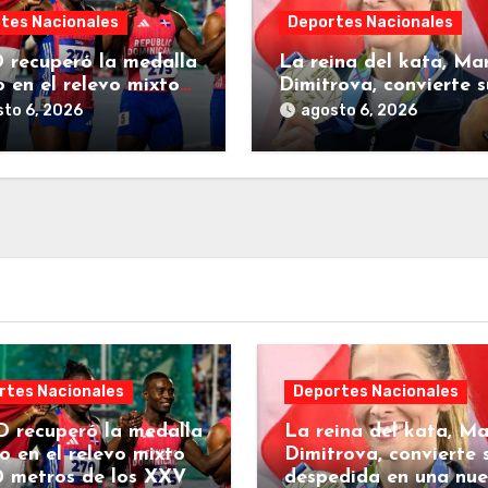
tes Nacionales
Deportes Nacionales
 recuperó la medalla
La reina del kata, Ma
o en el relevo mixto
Dimitrova, convierte s
 metros de los XXV
despedida en una nue
to 6, 2026
agosto 6, 2026
s Centroamericanos
página dorada para
República Dominicana
rtes Nacionales
Deportes Nacionales
 recuperó la medalla
La reina del kata, Ma
o en el relevo mixto
Dimitrova, convierte 
0 metros de los XXV
despedida en una nu