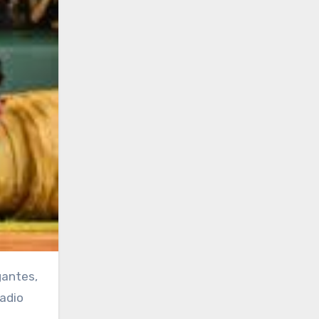
gantes,
tadio