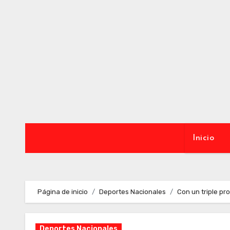
Ir
al
contenido
Inicio
Página de inicio
Deportes Nacionales
Con un triple pro
Deportes Nacionales