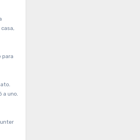
a
 casa,
e para
nato.
ó a uno.
Hunter