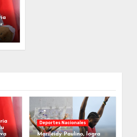
ría
u
va
ría
Deportes Nacionales
su
eva
Marileidy Paulino, logra