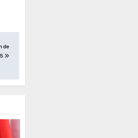
n de
25