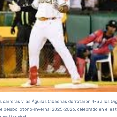
s carreras y las Águilas Cibaeñas derrotaron 4-3 a los Gi
de béisbol otoño-invernal 2025-2026, celebrado en el es
uan Marichal.