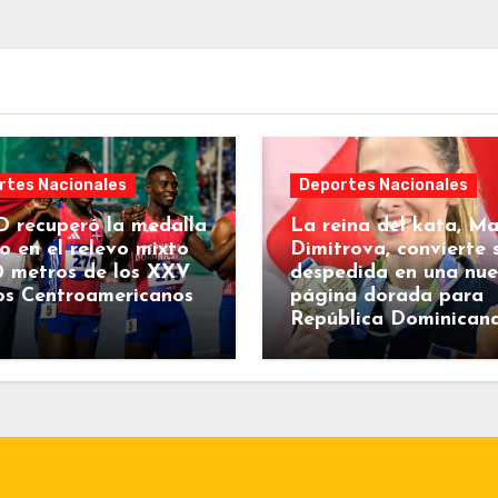
rtes Nacionales
Deportes Nacionales
 recuperó la medalla
La reina del kata, Ma
o en el relevo mixto
Dimitrova, convierte 
0 metros de los XXV
despedida en una nu
os Centroamericanos
página dorada para
República Dominican