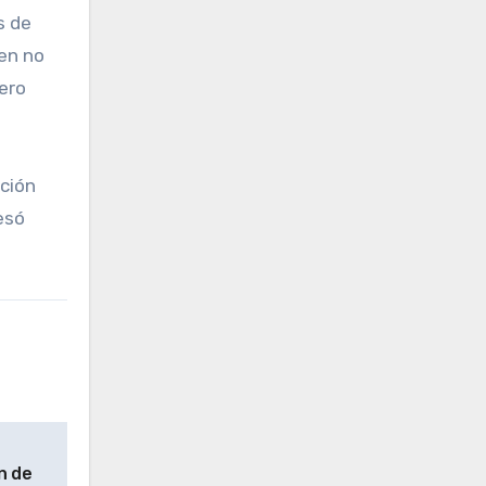
s de
ien no
lero
ción
esó
n de