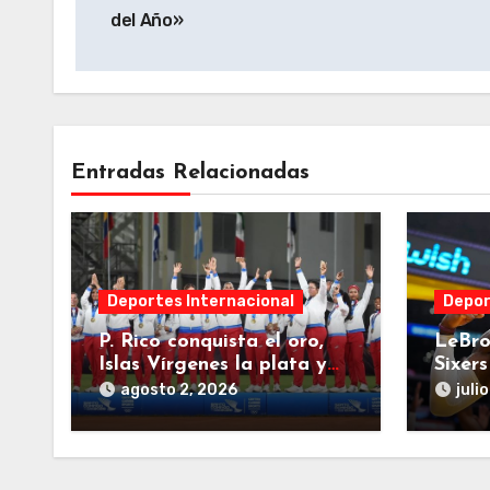
de
del Año»
entradas
Entradas Relacionadas
Deportes Internacional
Depor
P. Rico conquista el oro,
LeBro
Islas Vírgenes la plata y
Sixers
RD el bronce en el softbol
que s
agosto 2, 2026
juli
femenino