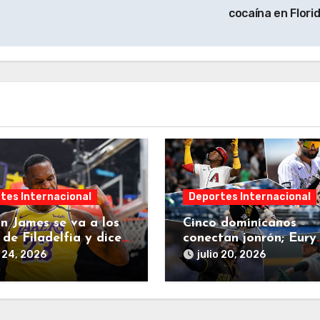
cocaína en Flori
tes Internacional
Deportes Internacional
n James se va a los
Cinco dominicanos
 de Filadelfia y dice
conectan jonrón; Eury
erá su última decisión
Pérez poncha nueve e
o 24, 2026
julio 20, 2026
seis entradas en jorn
de este domingo