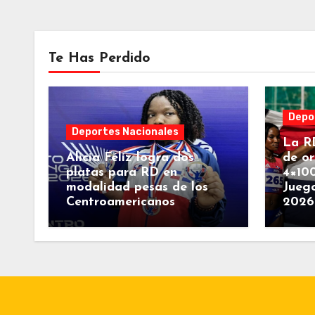
Te Has Perdido
Depo
Deportes Nacionales
La RD
Alicia Féliz logra dos
de or
platas para RD en
4×10
modalidad pesas de los
Jueg
Centroamericanos
2026