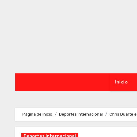
Ir
al
contenido
Inicio
Página de inicio
Deportes Internacional
Chris Duarte e
Deportes Internacional