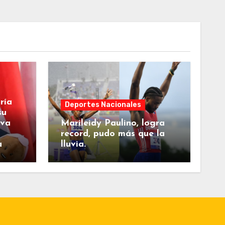
ría
Deportes Nacionales
su
eva
Marileidy Paulino, logra
record, pudo más que la
a
lluvia.