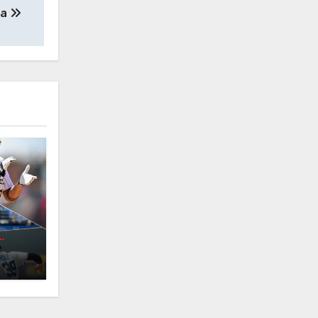
da
n
ada