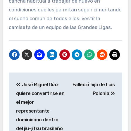
cancha habitual a trabajar de nuevo en
condiciones que les permitan seguir cimentando
el sueño común de todos ellos: vestir la
camiseta de un equipo de las Grandes Ligas.
Navegación
José Miguel Díaz
Falleció hijo de Luis
de
quiere convertirse en
Polonia
entradas
el mejor
representante
dominicano dentro
del jiu-jitsu brasileño