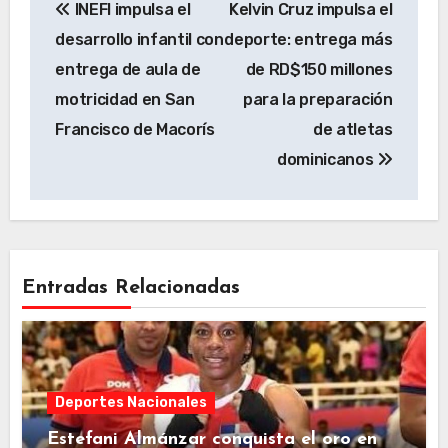
INEFI impulsa el
Kelvin Cruz impulsa el
de
desarrollo infantil con
deporte: entrega más
entradas
entrega de aula de
de RD$150 millones
motricidad en San
para la preparación
Francisco de Macorís
de atletas
dominicanos
Entradas Relacionadas
Deportes Nacionales
Estefani Almánzar conquista el oro en