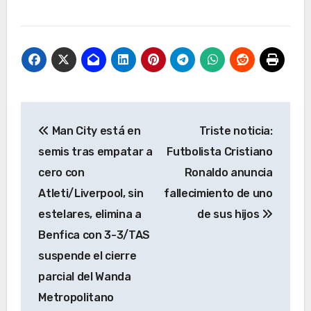
Navegación
Man City está en
Triste noticia:
de
semis tras empatar a
Futbolista Cristiano
entradas
cero con
Ronaldo anuncia
Atleti/Liverpool, sin
fallecimiento de uno
estelares, elimina a
de sus hijos
Benfica con 3-3/TAS
suspende el cierre
parcial del Wanda
Metropolitano